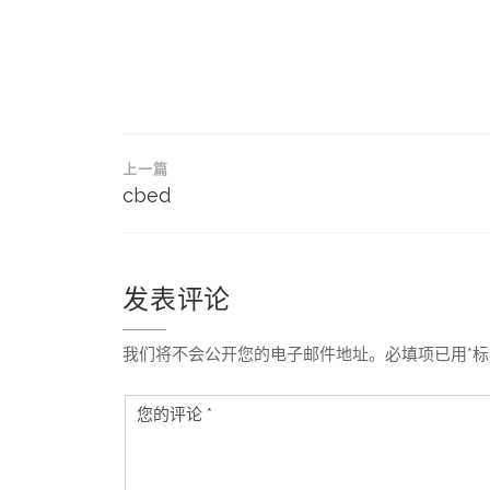
文
上一篇
章
cbed
导
航
发表评论
我们将不会公开您的电子邮件地址。必填项已用*标