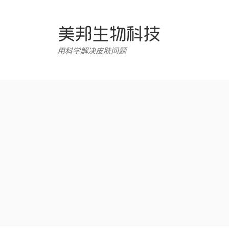
跳
转
至
内
用科学解决皮肤问题
容