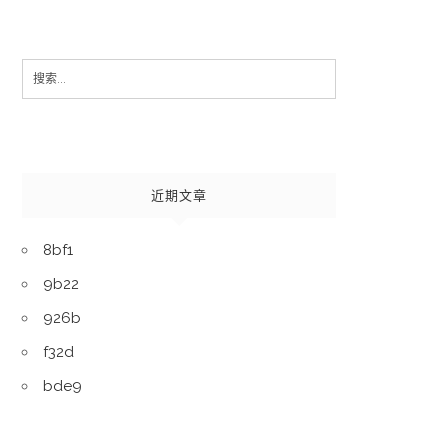
Search
for:
近期文章
8bf1
9b22
926b
f32d
bde9