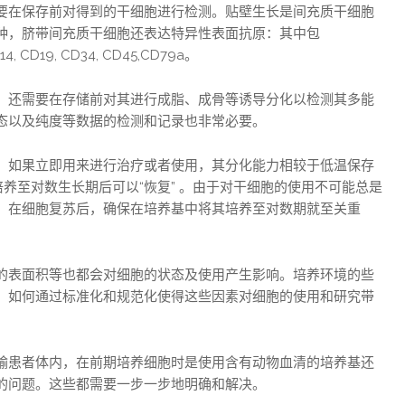
要在保存前对得到的干细胞进行检测。贴壁生长是间充质干细胞
种，脐带间充质干细胞还表达特异性表面抗原：其中包
, CD19, CD34, CD45,CD79a。
，还需要在存储前对其进行成脂、成骨等诱导分化以检测其多能
态以及纯度等数据的检测和记录也非常必要。
，如果立即用来进行治疗或者使用，其分化能力相较于低温保存
培养至对数生长期后可以“恢复” 。由于对干细胞的使用不可能总是
，在细胞复苏后，确保在培养基中将其培养至对数期就至关重
的表面积等也都会对细胞的状态及使用产生影响。培养环境的些
，如何通过标准化和规范化使得这些因素对细胞的使用和研究带
输患者体内，在前期培养细胞时是使用含有动物血清的培养基还
的问题。这些都需要一步一步地明确和解决。