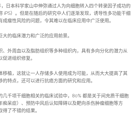
 年，日本科学家山中伸弥通过人为向细胞转入四个转录因子成功的
 iPS）。但是在随后的研究中人们逐渐发现，诱导性多功能干细
有成瘤性风险的问题，令其难以在临床应用中广泛使用。
巨大的临床潜力和广泛的应用前景。
织、外周血以及脂肪组织等多种组织内，具有多向分化的潜力从
以促进组织修复。
体移植，这就让一人存储多人使用成为可能，从而大大提高了其
移的特点，还可以进行抗癌方面的研究和应用。
几千项干细胞相关的临床试验中，80% 都是关于间充质干细胞
年痴呆症）、预防中风后认知障碍以及靶向杀伤肿瘤细胞等方
取得了不错的结果。