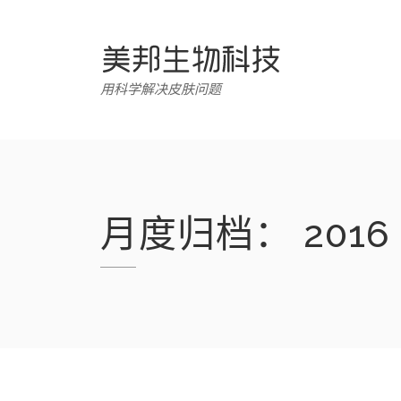
跳
转
至
内
用科学解决皮肤问题
容
月度归档：
2016