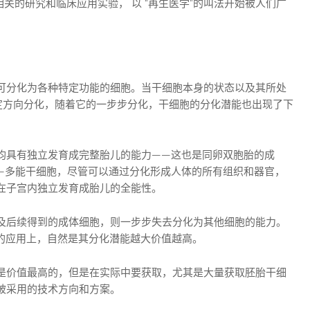
胞相关的研究和临床应用实验， 以 “再生医学”的叫法开始被人们广
可分化为各种特定功能的细胞。当干细胞本身的状态以及其所处
特定方向分化，随着它的一步步分化，干细胞的分化潜能也出现了下
均具有独立发育成完整胎儿的能力——这也是同卵双胞胎的成
—多能干细胞，尽管可以通过分化形成人体的所有组织和器官，
在子宫内独立发育成胎儿的全能性。
及后续得到的成体细胞，则一步步失去分化为其他细胞的能力。
中的应用上，自然是其分化潜能越大价值越高。
是价值最高的，但是在实际中要获取，尤其是大量获取胚胎干细
被采用的技术方向和方案。