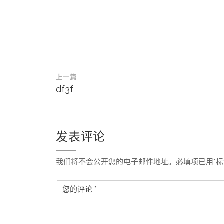
文
上一篇
章
df3f
导
航
发表评论
我们将不会公开您的电子邮件地址。必填项已用*标