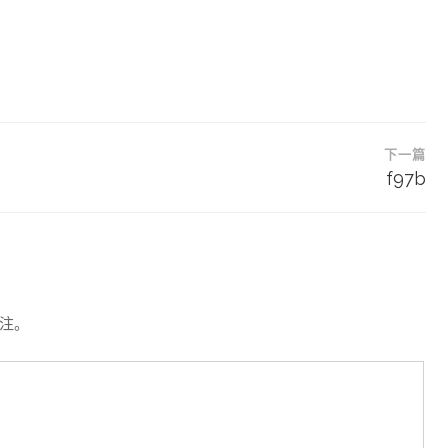
下一篇
f97b
注。