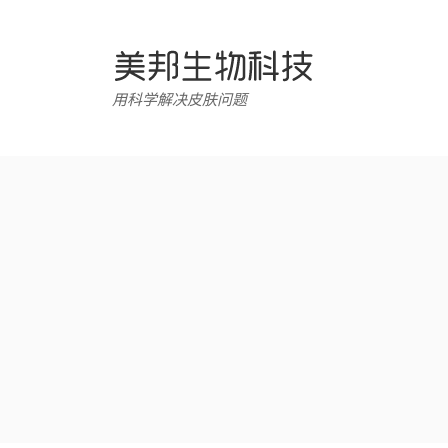
跳
转
至
内
用科学解决皮肤问题
容