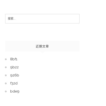
Search
for:
近期文章
8bf1
9b22
926b
f32d
bde9