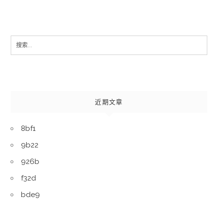
Search
for:
近期文章
8bf1
9b22
926b
f32d
bde9