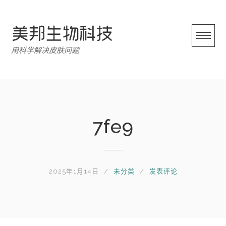
跳
转
至
内
用科学解决皮肤问题
容
7fe9
2025年1月14日
未分类
发表评论