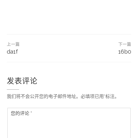
文
上一篇
下一篇
章
da1f
16b0
导
航
发表评论
我们将不会公开您的电子邮件地址。必填项已用*标注。