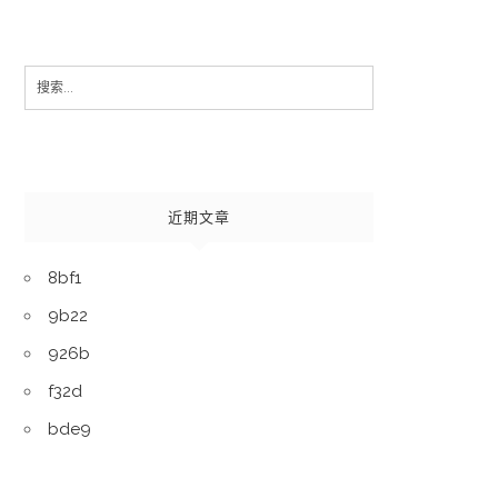
Search
for:
近期文章
8bf1
9b22
926b
f32d
bde9