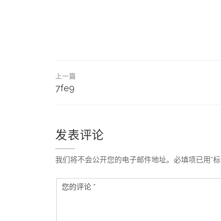
文
上一篇
章
7fe9
导
航
发表评论
我们将不会公开您的电子邮件地址。必填项已用*标