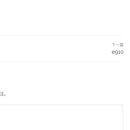
下一篇
e910
注。