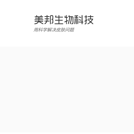
跳
转
至
内
用科学解决皮肤问题
容