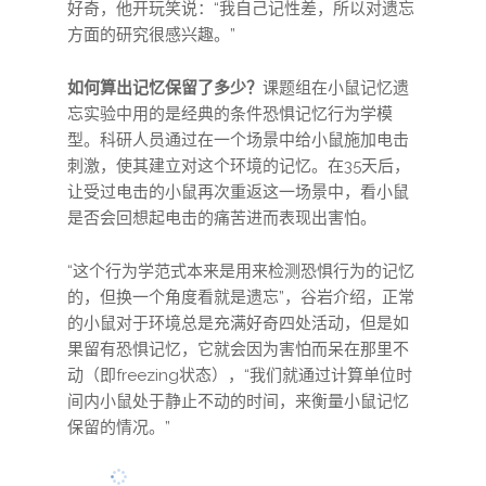
好奇，他开玩笑说：“我自己记性差，所以对遗忘
方面的研究很感兴趣。”
如何算出记忆保留了多少？
课题组在小鼠记忆遗
忘实验中用的是经典的条件恐惧记忆行为学模
型。科研人员通过在一个场景中给小鼠施加电击
刺激，使其建立对这个环境的记忆。在35天后，
让受过电击的小鼠再次重返这一场景中，看小鼠
是否会回想起电击的痛苦进而表现出害怕。
“这个行为学范式本来是用来检测恐惧行为的记忆
的，但换一个角度看就是遗忘”，谷岩介绍，正常
的小鼠对于环境总是充满好奇四处活动，但是如
果留有恐惧记忆，它就会因为害怕而呆在那里不
动（即freezing状态），“我们就通过计算单位时
间内小鼠处于静止不动的时间，来衡量小鼠记忆
保留的情况。”