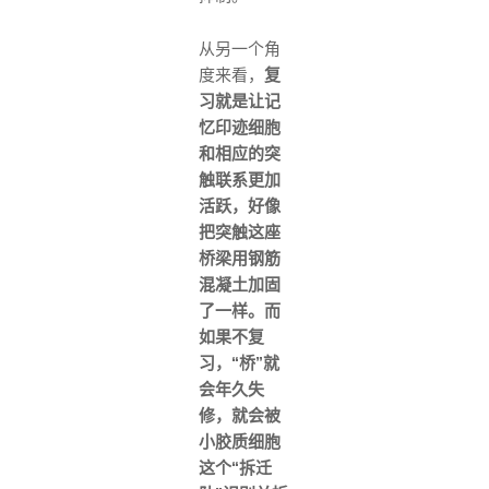
从另一个角
度来看，
复
习就是让记
忆印迹细胞
和相应的突
触联系更加
活跃，好像
把突触这座
桥梁用钢筋
混凝土加固
了一样。而
如果不复
习，“桥”就
会年久失
修，就会被
小胶质细胞
这个“拆迁