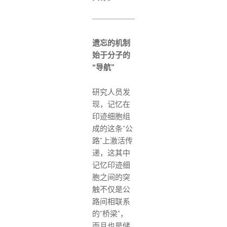
遗忘的机制
始于分子的
“导航”
研究人员发
现，记忆在
印迹细胞组
成的这条“公
路”上激活传
递，这其中
记忆印迹细
胞之间的突
触不仅是公
路间相联系
的“桥梁”，
而且也是储