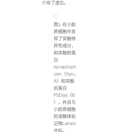
介导了遗忘。
图3. 在小胶
质细胞中发
现了突触特
异性成分，
如突触前蛋
白
synaptoph
ysin（Syn，
A）和突触
后蛋白
PSD95（B
），并且与
小胶质细胞
的溶酶体标
记物Lamp1
共标。