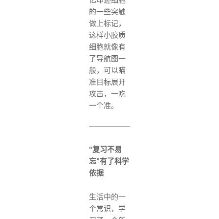
忆印迹细胞
的一些突触
做上标记，
这样小胶质
细胞就像有
了导航图一
般，可以瞄
准目标展开
攻击，一吃
一个准。
“复习不易
忘”有了科学
依据
生活中的一
个常识，学