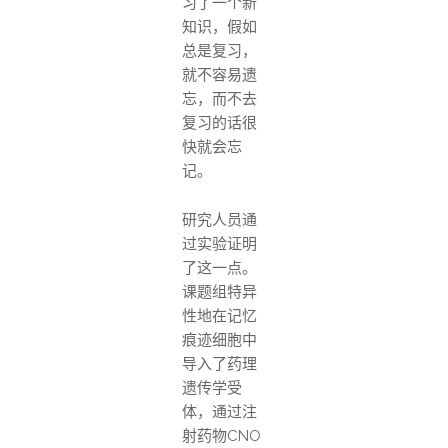
习了一个新
知识，假如
总是复习，
就不容易遗
忘，而不去
复习的话很
快就会忘
记。
研究人员通
过实验证明
了这一点。
课题组特异
性地在记忆
痕迹细胞中
导入了药理
遗传学受
体，通过注
射药物CNO