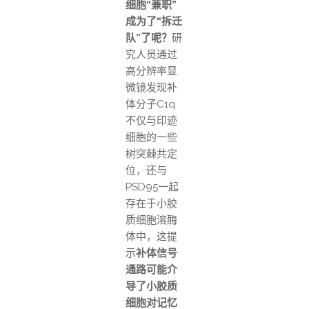
细胞“兼职”
成为了“拆迁
队”了呢？
研
究人员通过
高分辨率显
微镜发现补
体分子C1q
不仅与印迹
细胞的一些
树突棘共定
位，还与
PSD95一起
存在于小胶
质细胞溶酶
体中，这提
示
补体信号
通路可能介
导了小胶质
细胞对记忆