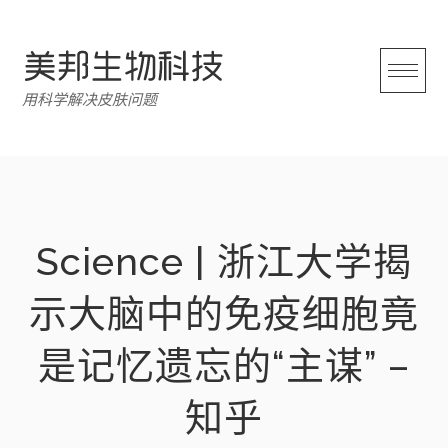
跳
转
至
内
用科学解决皮肤问题
容
Science | 浙江大学揭
示大脑中的免疫细胞竟
是记忆遗忘的“主谋” –
知乎