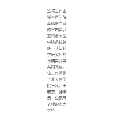
这项工作由
浙大医学院
基础医学系
的
谷岩
实验
室和浙大医
学院系统神
经与认知科
学研究所的
王朗
实验室
共同完成。
该工作得到
了浙大医学
院
王良
、
王
晓东
、
孙秉
贵
、
史鹏
等
老师的大力
支持。