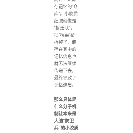
存记忆的“仓
库”。小胶质
细胞就像是
“拆迁队”，
把“桥梁”给
拆掉了，储
存在其中的
记忆信息也
就无法继续
传递下去，
最终导致了
记忆遗忘。
那么具体是
什么分子机
制让本来是
大脑“防卫
兵”的小胶质