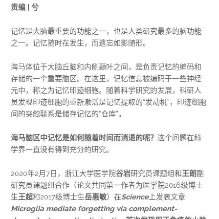
责编 | 兮
记忆是大脑最重要的功能之一，也是人类研究最多的脑功能
之一。记忆随时在发生，而遗忘如影随形。
海马体位于大脑丘脑和内侧颞叶之间，是负责记忆的编码和
存储的一个重要脑区。在这里，记忆信息被编码于一些神经
元中，称之为记忆印迹细胞。随着科学研究的发展，科研人
员发现印迹细胞的重新激活是记忆提取的“发动机”，印迹细胞
间的突触联系是储存记忆的“仓库”。
海马脑区中记忆是如何随着时间而消退的呢？
这个问题在科
学界一直没有得到充分的研究。
2020年2月7日，浙江大学医学院
谷岩
研究员课题组和
王朗
副
研究员课题组合作（论文共同第一作者为医学院2016级博士
生
王超
和2017级博士生
岳惠敏
）在
Science
上发表文章
Microglia mediate forgetting via complement-