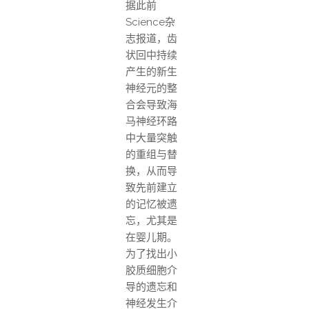
据此前
Science杂
志报道，齿
状回中持续
产生的新生
神经元的整
合会导致海
马神经环路
中大量突触
的重组与替
换，从而导
致先前建立
的记忆被遗
忘，尤其是
在婴儿期。
为了找出小
胶质细胞介
导的遗忘和
神经发生介