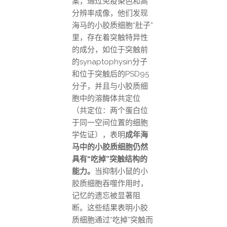
案，通过免疫染色和高
分辨率成像，他们发现
海马的小胶质细胞“肚子”
里，存在着突触特异性
的成分，如位于突触前
的synaptophysin分子
和位于突触后的PSD95
分子，并且与小胶质细
胞中的溶酶体共定位
（共定位：两个蛋白位
于同一空间位置的细胞
学佐证），表明
成年海
马中的小胶质细胞仍然
具有“吃掉”突触结构的
能力。
当抑制小鼠的小
胶质细胞吞噬作用时，
记忆的遗忘被显著阻
断。这些结果表明小胶
质细胞通过“吃掉”突触而