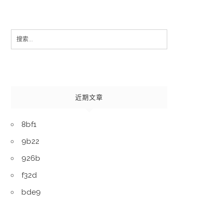
Search
for:
近期文章
8bf1
9b22
926b
f32d
bde9