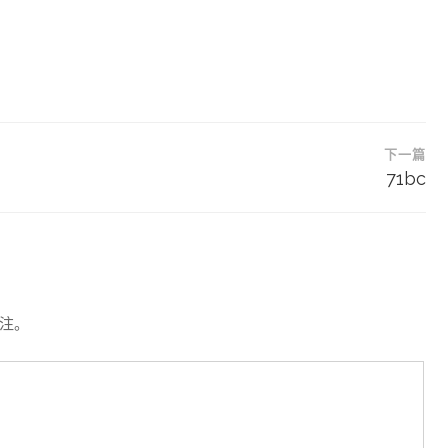
下一篇
71bc
注。