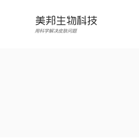
跳
转
至
内
用科学解决皮肤问题
容