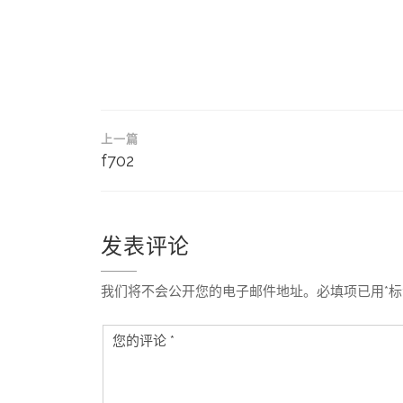
文
上一篇
章
f702
导
航
发表评论
我们将不会公开您的电子邮件地址。必填项已用*标