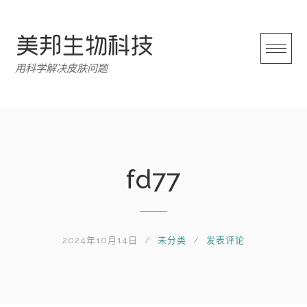
跳
转
至
内
用科学解决皮肤问题
容
fd77
2024年10月14日
未分类
发表评论