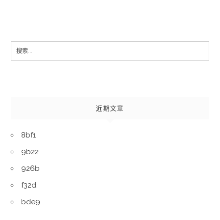
Search
for:
近期文章
8bf1
9b22
926b
f32d
bde9