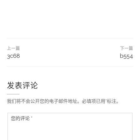
文
上一篇
下一篇
章
3c68
b554
导
航
发表评论
我们将不会公开您的电子邮件地址。必填项已用*标注。