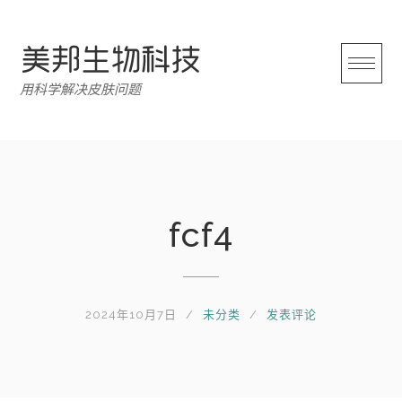
跳
转
至
内
用科学解决皮肤问题
容
fcf4
2024年10月7日
未分类
发表评论