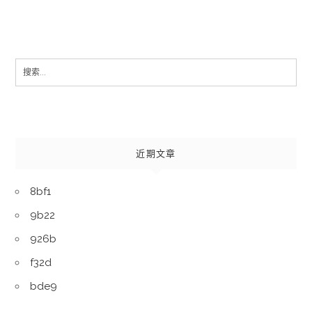
Search
for:
近期文章
8bf1
9b22
926b
f32d
bde9