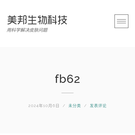
跳
转
至
内
用科学解决皮肤问题
容
fb62
2024年10月6日
未分类
发表评论