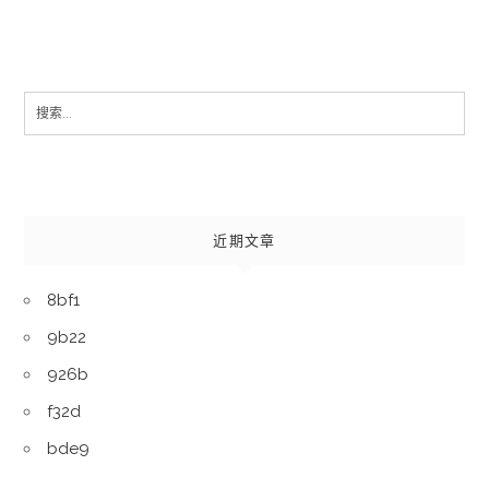
Search
for:
近期文章
8bf1
9b22
926b
f32d
bde9