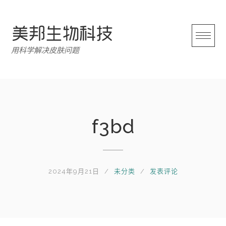
跳
转
至
内
用科学解决皮肤问题
容
f3bd
2024年9月21日
未分类
发表评论