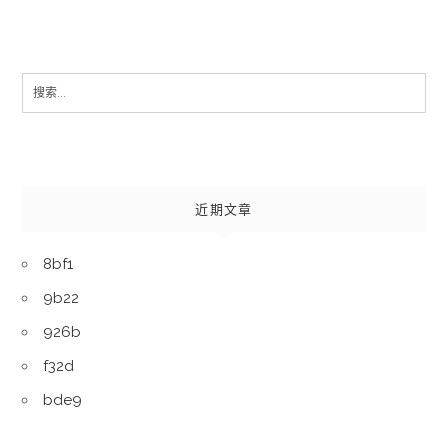
Search
for:
近期文章
8bf1
9b22
926b
f32d
bde9