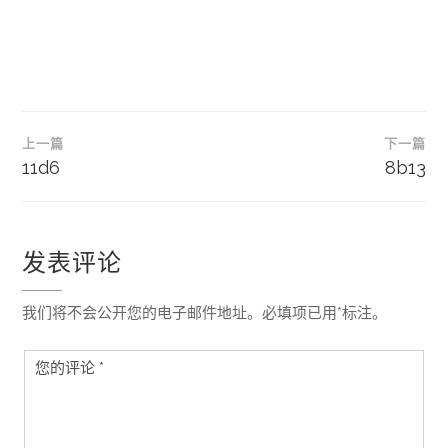
文
上一篇
下一篇
章
11d6
8b13
导
航
发表评论
我们将不会公开您的电子邮件地址。必填项已用*标注。