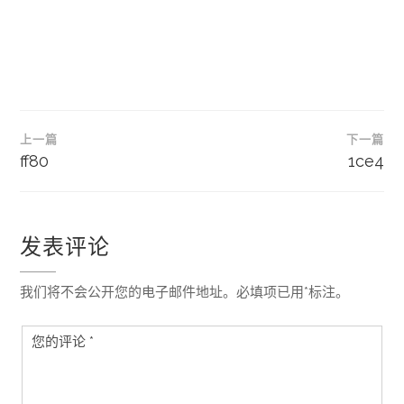
文
上一篇
下一篇
章
ff80
1ce4
导
航
发表评论
我们将不会公开您的电子邮件地址。必填项已用*标注。