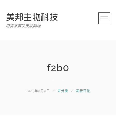
跳
转
至
内
用科学解决皮肤问题
容
f2b0
2025年9月9日
未分类
发表评论