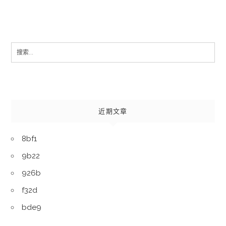
Search
for:
近期文章
8bf1
9b22
926b
f32d
bde9