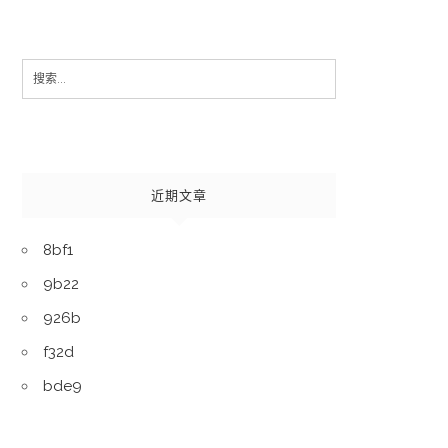
Search
for:
近期文章
8bf1
9b22
926b
f32d
bde9