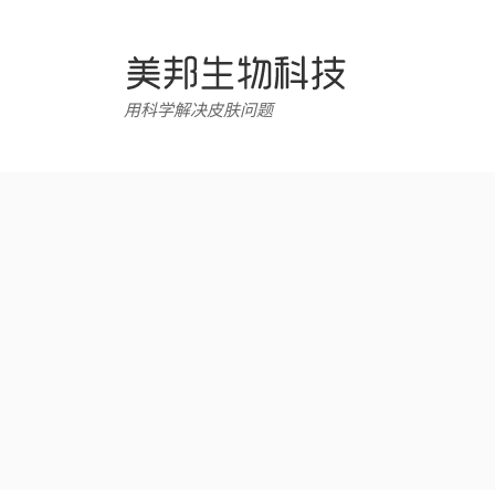
跳
转
至
内
用科学解决皮肤问题
容