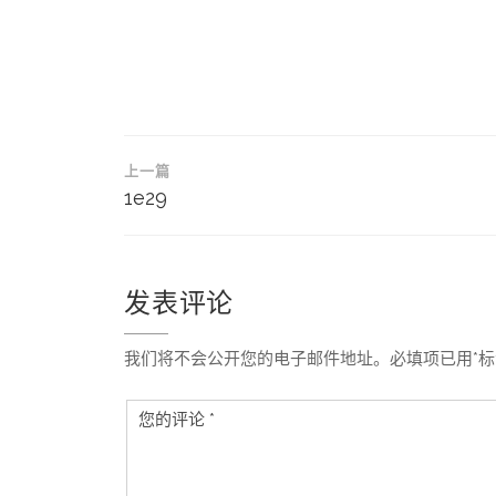
文
上一篇
章
1e29
导
航
发表评论
我们将不会公开您的电子邮件地址。必填项已用*标