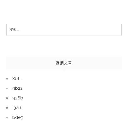
Search
for:
近期文章
8bf1
9b22
926b
f32d
bde9