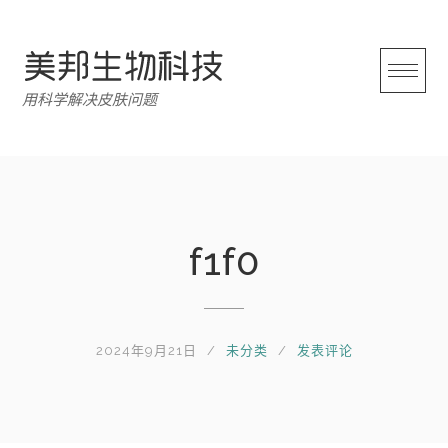
跳
转
至
内
用科学解决皮肤问题
容
f1f0
2024年9月21日
未分类
发表评论