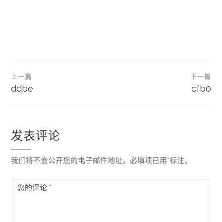
文
上一篇
下一篇
章
ddbe
cfb0
导
航
发表评论
我们将不会公开您的电子邮件地址。必填项已用*标注。