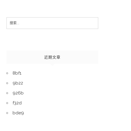
Search
for:
近期文章
8bf1
9b22
926b
f32d
bde9