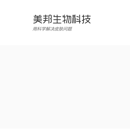
跳
转
至
内
用科学解决皮肤问题
容