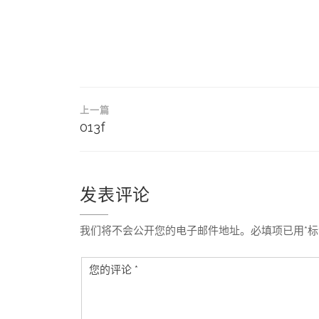
文
上一篇
章
013f
导
航
发表评论
我们将不会公开您的电子邮件地址。必填项已用*标