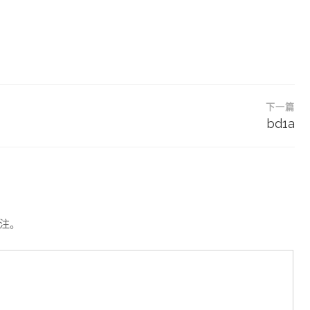
下一篇
bd1a
注。