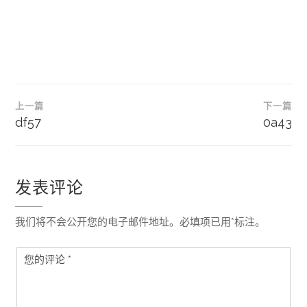
文
上一篇
下一篇
章
df57
0a43
导
航
发表评论
我们将不会公开您的电子邮件地址。必填项已用*标注。