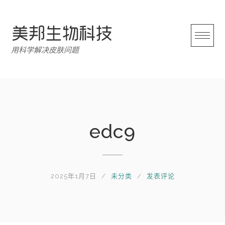
跳
转
至
内
用科学解决皮肤问题
容
edc9
2025年1月7日
未分类
发表评论