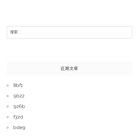
Search
for:
近期文章
8bf1
9b22
926b
f32d
bde9