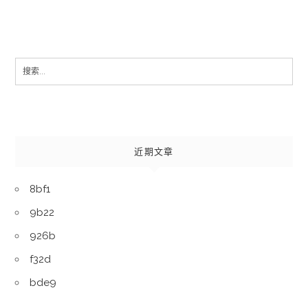
Search
for:
近期文章
8bf1
9b22
926b
f32d
bde9