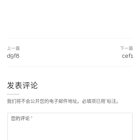
文
上一篇
下一篇
章
d9f8
cef1
导
航
发表评论
我们将不会公开您的电子邮件地址。必填项已用*标注。