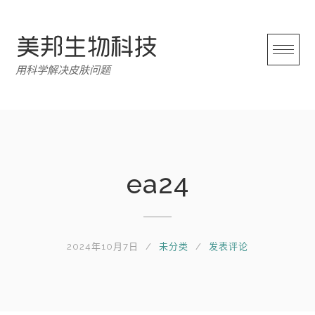
跳
转
至
内
用科学解决皮肤问题
容
ea24
2024年10月7日
未分类
发表评论