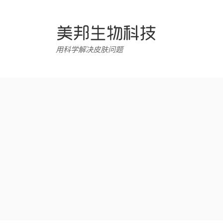
跳
转
至
内
用科学解决皮肤问题
容