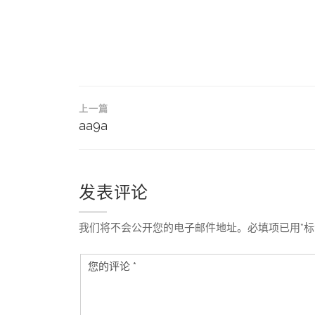
文
上一篇
章
aa9a
导
航
发表评论
我们将不会公开您的电子邮件地址。必填项已用*标