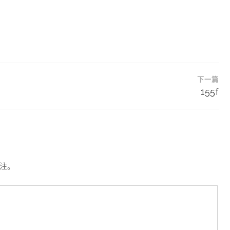
下一篇
155f
注。