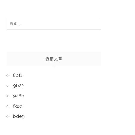
Search
for:
近期文章
8bf1
9b22
926b
f32d
bde9