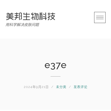
跳
转
至
内
用科学解决皮肤问题
容
e37e
2024年9月21日
未分类
发表评论