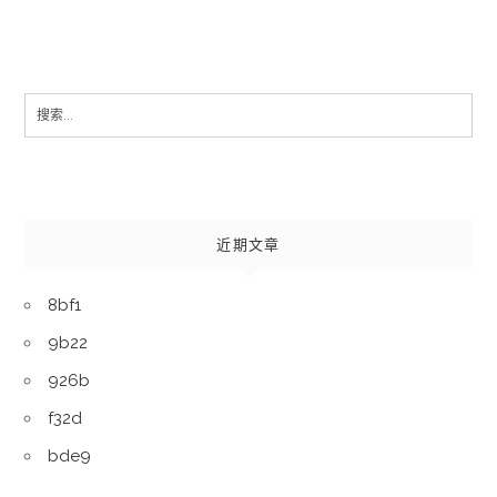
Search
for:
近期文章
8bf1
9b22
926b
f32d
bde9