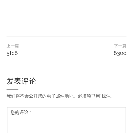
文
上一篇
下一篇
章
5fc8
830d
导
航
发表评论
我们将不会公开您的电子邮件地址。必填项已用*标注。