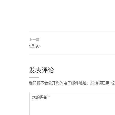
文
上一篇
章
d65e
导
航
发表评论
我们将不会公开您的电子邮件地址。必填项已用*标