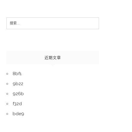
Search
for:
近期文章
8bf1
9b22
926b
f32d
bde9