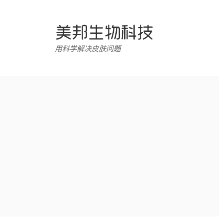
跳
转
至
内
用科学解决皮肤问题
容