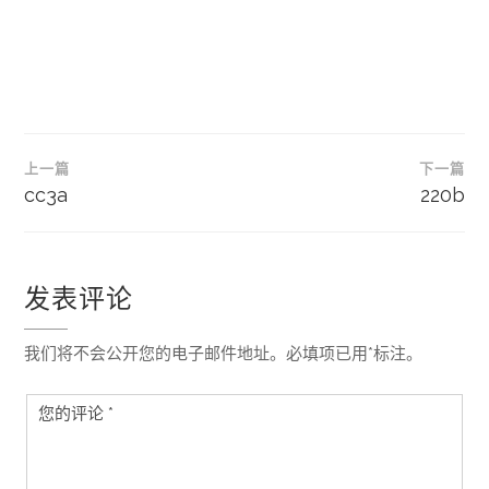
文
上一篇
下一篇
章
cc3a
220b
导
航
发表评论
我们将不会公开您的电子邮件地址。必填项已用*标注。