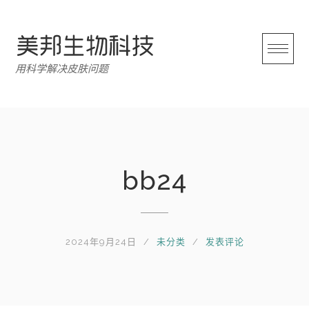
跳
转
至
内
用科学解决皮肤问题
容
bb24
2024年9月24日
未分类
发表评论