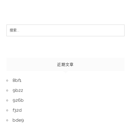
Search
for:
近期文章
8bf1
9b22
926b
f32d
bde9