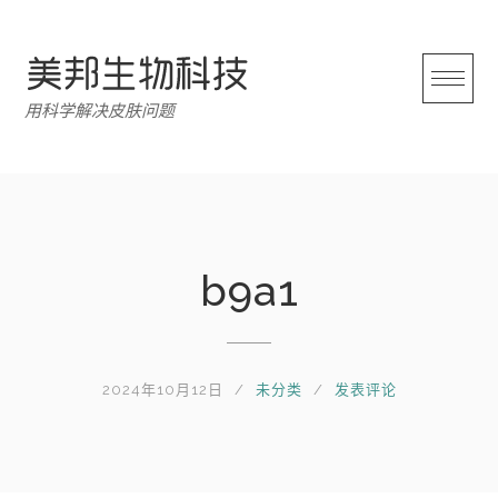
跳
转
至
内
用科学解决皮肤问题
容
b9a1
2024年10月12日
未分类
发表评论