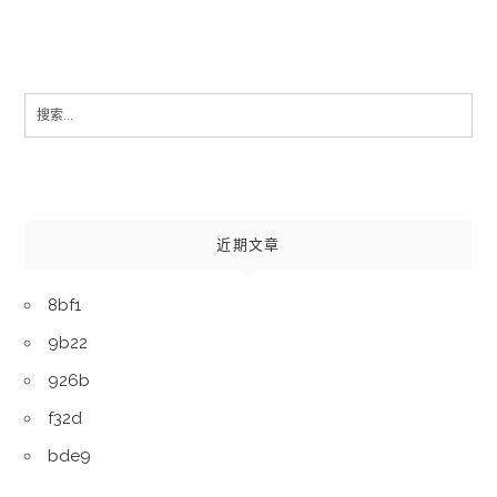
Search
for:
近期文章
8bf1
9b22
926b
f32d
bde9