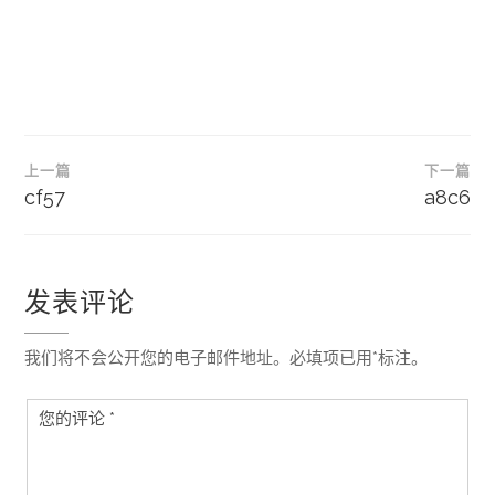
文
上一篇
下一篇
章
cf57
a8c6
导
航
发表评论
我们将不会公开您的电子邮件地址。必填项已用*标注。