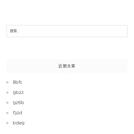
Search
for:
近期文章
8bf1
9b22
926b
f32d
bde9