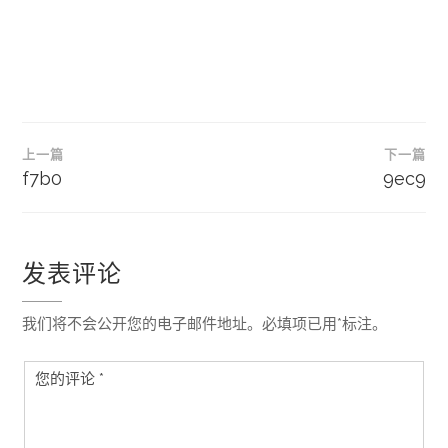
文
上一篇
下一篇
章
f7b0
9ec9
导
航
发表评论
我们将不会公开您的电子邮件地址。必填项已用*标注。