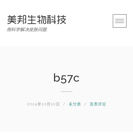
跳
转
至
内
用科学解决皮肤问题
容
b57c
2024年10月10日
未分类
发表评论