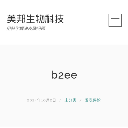
跳
转
至
内
用科学解决皮肤问题
容
b2ee
2024年10月2日
未分类
发表评论