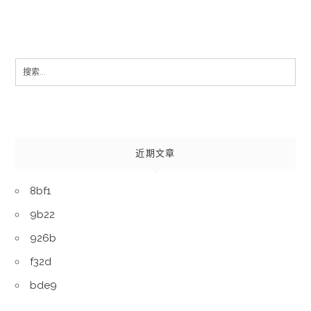
Search
for:
近期文章
8bf1
9b22
926b
f32d
bde9