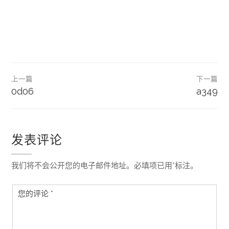
文
上一篇
下一篇
章
0d06
a349
导
航
发表评论
我们将不会公开您的电子邮件地址。必填项已用*标注。