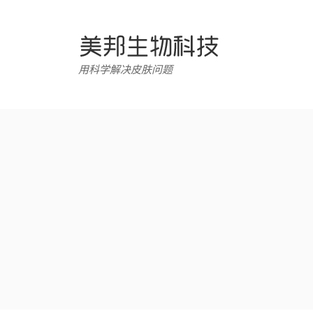
跳
转
至
内
用科学解决皮肤问题
容