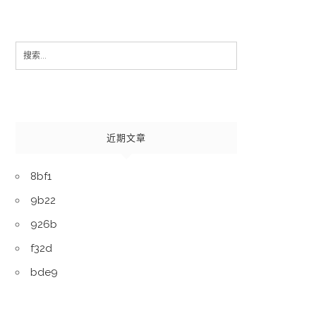
Search
for:
近期文章
8bf1
9b22
926b
f32d
bde9