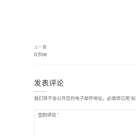
文
上一篇
章
070e
导
航
发表评论
我们将不会公开您的电子邮件地址。必填项已用*标