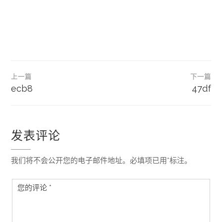
文
上一篇
下一篇
章
ecb8
47df
导
航
发表评论
我们将不会公开您的电子邮件地址。必填项已用*标注。