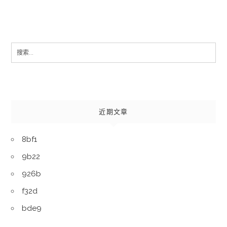
Search
for:
近期文章
8bf1
9b22
926b
f32d
bde9