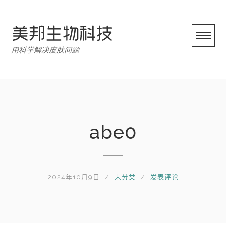
跳
转
至
内
用科学解决皮肤问题
容
abe0
2024年10月9日
未分类
发表评论