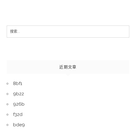
Search
for:
近期文章
8bf1
9b22
926b
f32d
bde9