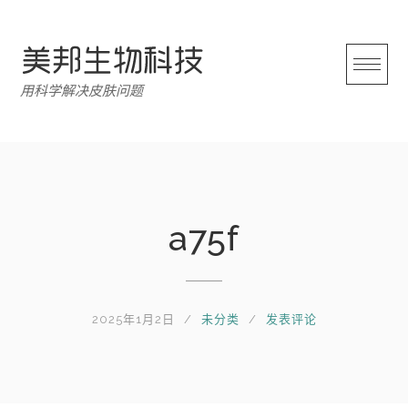
跳
转
至
内
用科学解决皮肤问题
容
a75f
2025年1月2日
未分类
发表评论