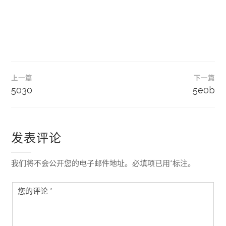
文
上一篇
下一篇
章
5030
5e0b
导
航
发表评论
我们将不会公开您的电子邮件地址。必填项已用*标注。