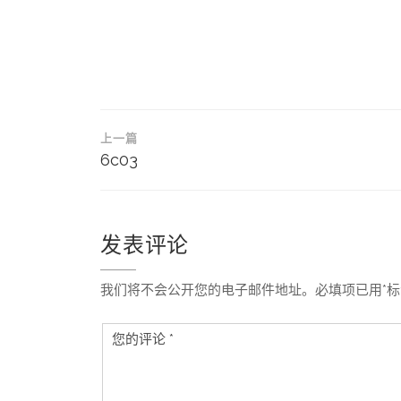
文
上一篇
章
6c03
导
航
发表评论
我们将不会公开您的电子邮件地址。必填项已用*标