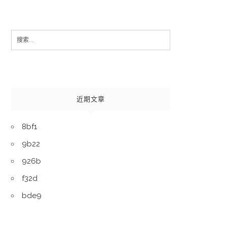
Search
for:
近期文章
8bf1
9b22
926b
f32d
bde9