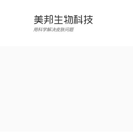
跳
转
至
内
用科学解决皮肤问题
容