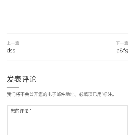
文
上一篇
下一篇
章
dss
a8f9
导
航
发表评论
我们将不会公开您的电子邮件地址。必填项已用*标注。