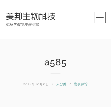
跳
转
至
内
用科学解决皮肤问题
容
a585
2024年10月6日
未分类
发表评论