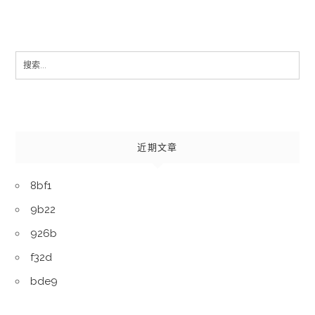
Search
for:
近期文章
8bf1
9b22
926b
f32d
bde9