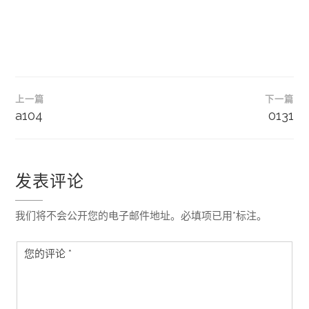
文
上一篇
下一篇
章
a104
0131
导
航
发表评论
我们将不会公开您的电子邮件地址。必填项已用*标注。