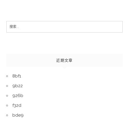
Search
for:
近期文章
8bf1
9b22
926b
f32d
bde9