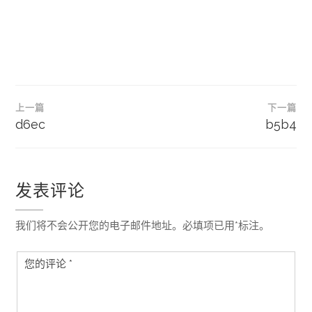
文
上一篇
下一篇
章
d6ec
b5b4
导
航
发表评论
我们将不会公开您的电子邮件地址。必填项已用*标注。