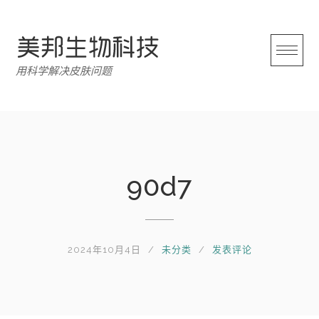
跳
转
至
内
用科学解决皮肤问题
容
90d7
2024年10月4日
未分类
发表评论