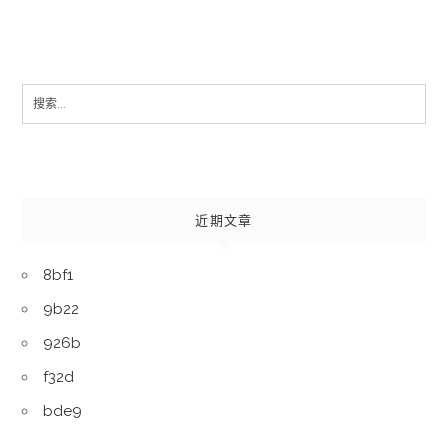
Search
for:
近期文章
8bf1
9b22
926b
f32d
bde9