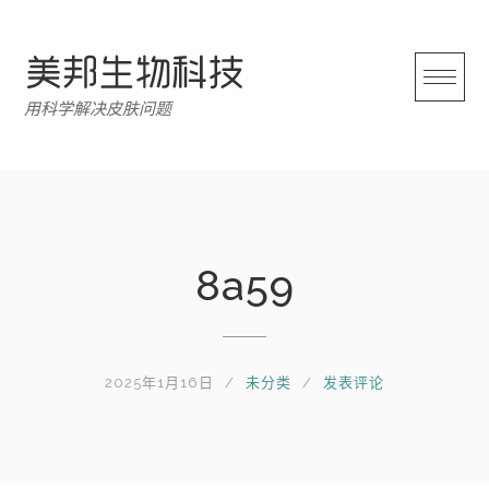
跳
转
至
内
用科学解决皮肤问题
容
8a59
2025年1月16日
未分类
发表评论