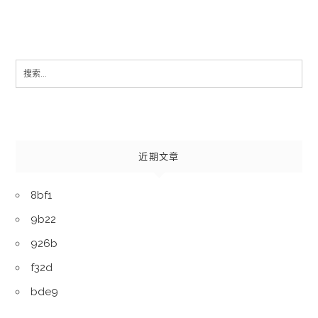
Search
for:
近期文章
8bf1
9b22
926b
f32d
bde9