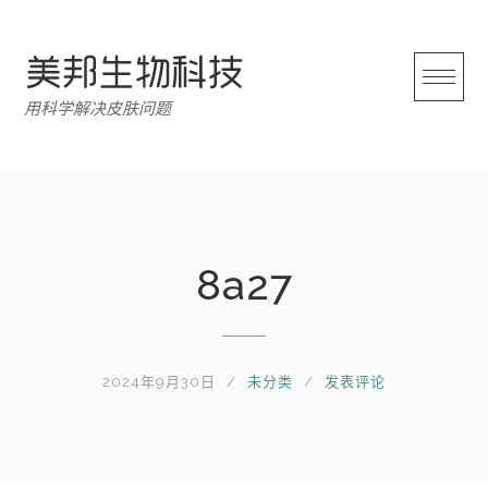
跳
转
至
内
用科学解决皮肤问题
容
8a27
2024年9月30日
未分类
发表评论