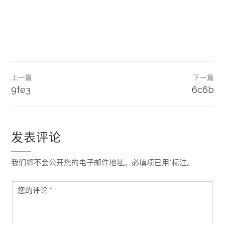
文
上一篇
下一篇
章
9fe3
6c6b
导
航
发表评论
我们将不会公开您的电子邮件地址。必填项已用*标注。