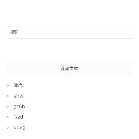
Search
for:
近期文章
8bf1
9b22
926b
f32d
bde9