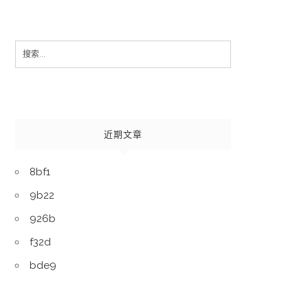
Search
for:
近期文章
8bf1
9b22
926b
f32d
bde9