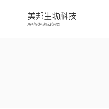
跳
转
至
内
用科学解决皮肤问题
容