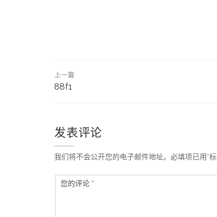
文
上一篇
章
88f1
导
航
发表评论
我们将不会公开您的电子邮件地址。必填项已用*标