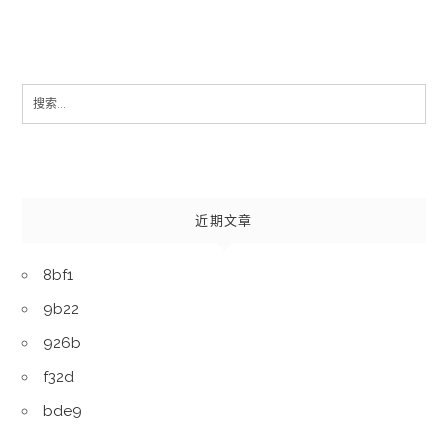
Search
for:
近期文章
8bf1
9b22
926b
f32d
bde9