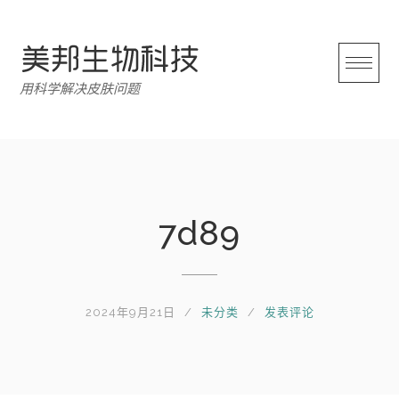
跳
转
至
内
用科学解决皮肤问题
容
7d89
2024年9月21日
未分类
发表评论