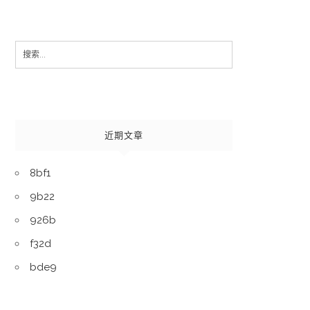
Search
for:
近期文章
8bf1
9b22
926b
f32d
bde9