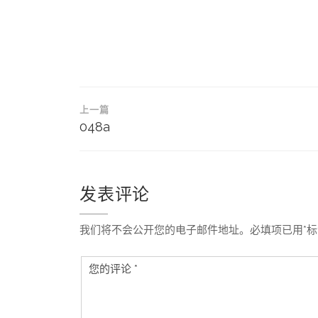
文
上一篇
章
048a
导
航
发表评论
我们将不会公开您的电子邮件地址。必填项已用*标