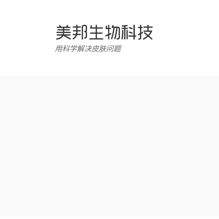
跳
转
至
内
用科学解决皮肤问题
容