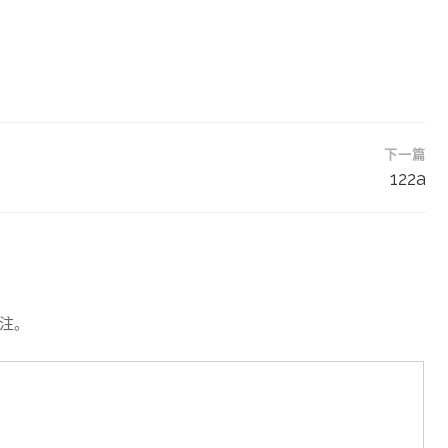
下一篇
122a
注。