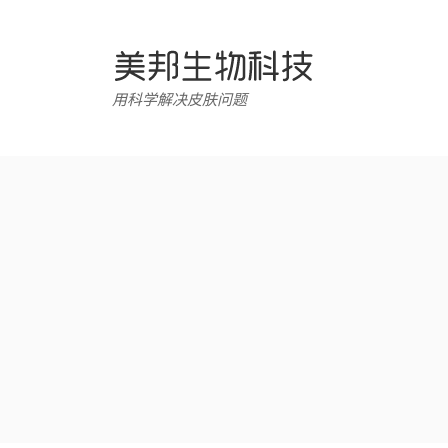
跳
转
至
内
用科学解决皮肤问题
容