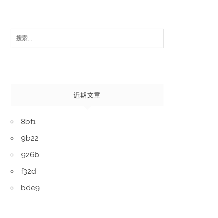
Search
for:
近期文章
8bf1
9b22
926b
f32d
bde9