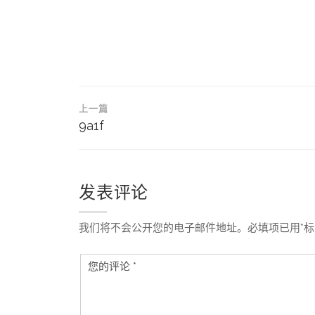
文
上一篇
章
9a1f
导
航
发表评论
我们将不会公开您的电子邮件地址。必填项已用*标