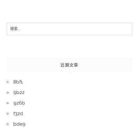
Search
for:
近期文章
8bf1
9b22
926b
f32d
bde9