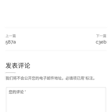
文
上一篇
下一篇
章
587a
c3eb
导
航
发表评论
我们将不会公开您的电子邮件地址。必填项已用*标注。