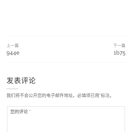
文
上一篇
下一篇
章
944e
1b75
导
航
发表评论
我们将不会公开您的电子邮件地址。必填项已用*标注。