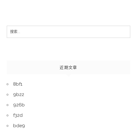
Search
for:
近期文章
8bf1
9b22
926b
f32d
bde9