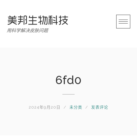
跳
转
至
内
用科学解决皮肤问题
容
6fd0
2024年9月20日
未分类
发表评论