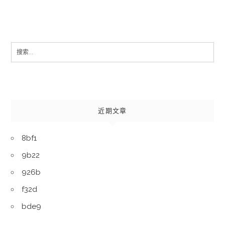
Search
for:
近期文章
8bf1
9b22
926b
f32d
bde9