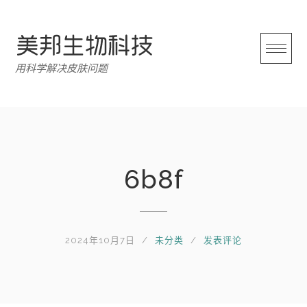
跳
转
至
内
用科学解决皮肤问题
容
6b8f
2024年10月7日
未分类
发表评论