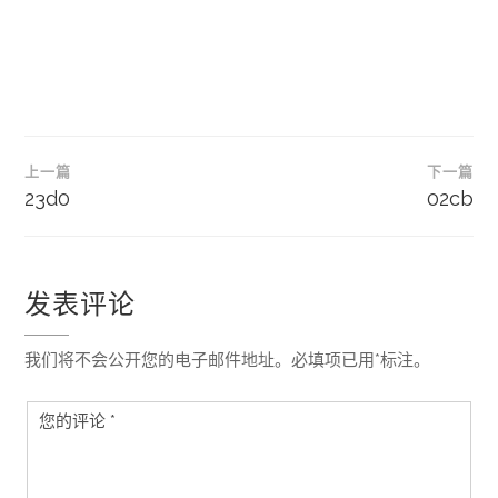
文
上一篇
下一篇
章
23d0
02cb
导
航
发表评论
我们将不会公开您的电子邮件地址。必填项已用*标注。