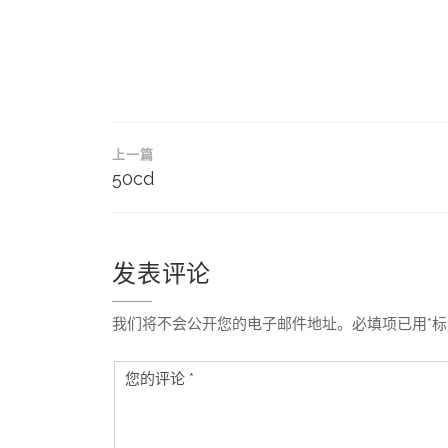
文
上一篇
章
50cd
导
航
发表评论
我们将不会公开您的电子邮件地址。必填项已用*标