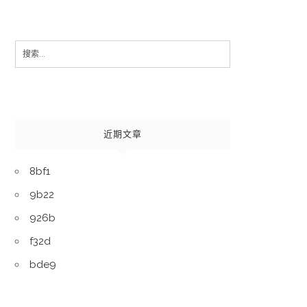
Search
for:
近期文章
8bf1
9b22
926b
f32d
bde9