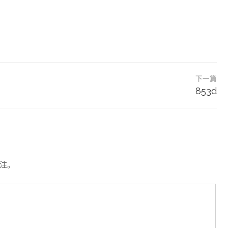
下一篇
853d
注。