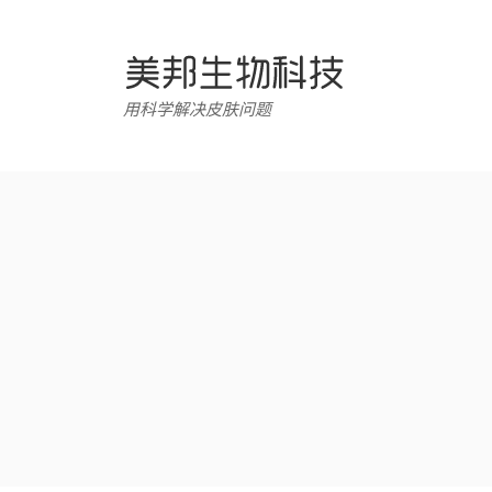
跳
转
至
内
用科学解决皮肤问题
容