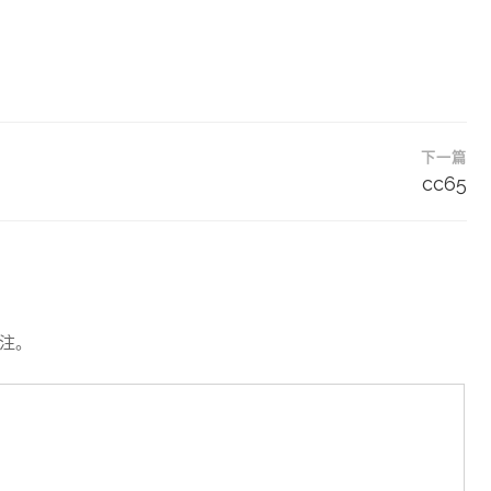
下一篇
cc65
注。