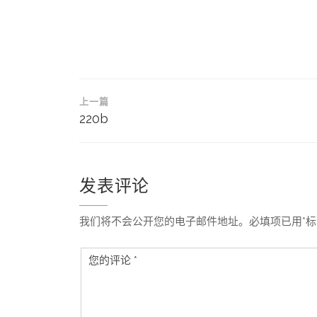
文
上一篇
章
220b
导
航
发表评论
我们将不会公开您的电子邮件地址。必填项已用*标