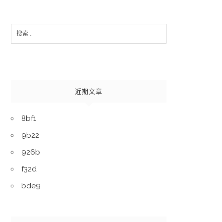
Search
for:
近期文章
8bf1
9b22
926b
f32d
bde9