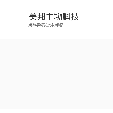
跳
转
至
内
用科学解决皮肤问题
容