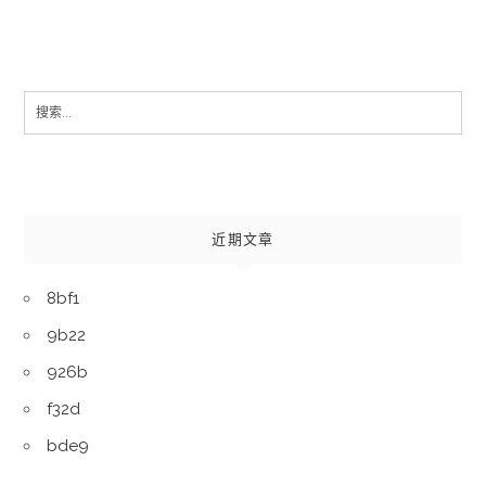
Search
for:
近期文章
8bf1
9b22
926b
f32d
bde9