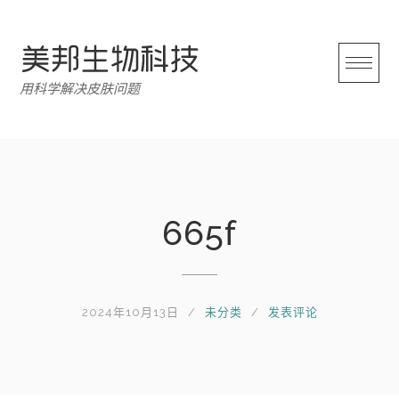
跳
转
至
内
用科学解决皮肤问题
容
665f
2024年10月13日
未分类
发表评论