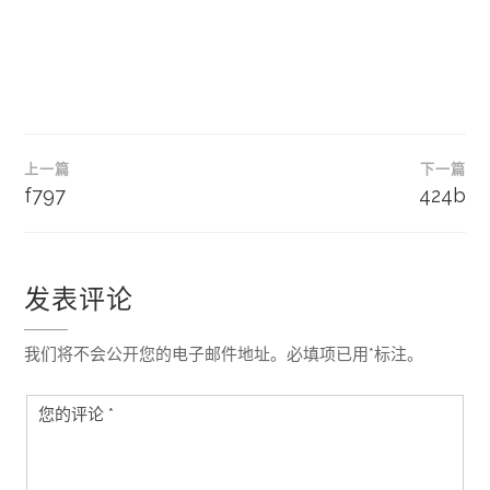
文
上一篇
下一篇
章
f797
424b
导
航
发表评论
我们将不会公开您的电子邮件地址。必填项已用*标注。