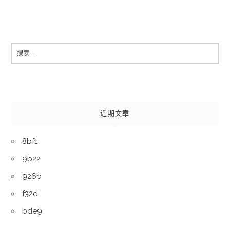
Search
for:
近期文章
8bf1
9b22
926b
f32d
bde9