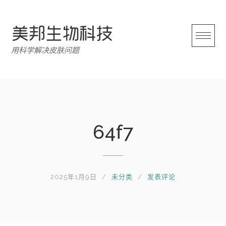
跳
转
至
内
用科学解决皮肤问题
容
64f7
2025年1月9日
未分类
发表评论