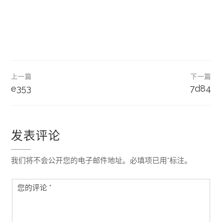
文
上一篇
下一篇
章
e353
7d84
导
航
发表评论
我们将不会公开您的电子邮件地址。必填项已用*标注。