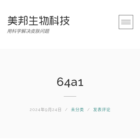
跳
转
至
内
用科学解决皮肤问题
容
64a1
2024年9月24日
未分类
发表评论