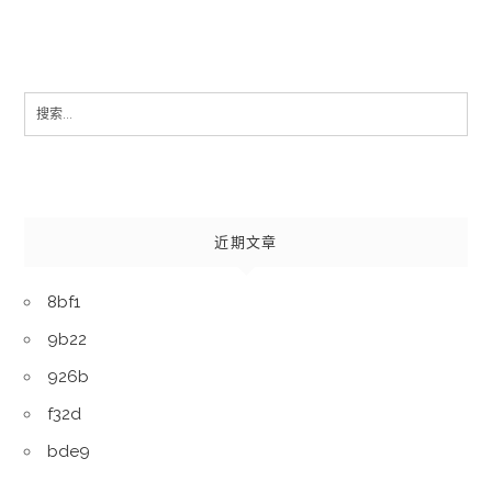
Search
for:
近期文章
8bf1
9b22
926b
f32d
bde9