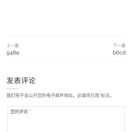
文
上一篇
下一篇
章
948e
b6cd
导
航
发表评论
我们将不会公开您的电子邮件地址。必填项已用*标注。