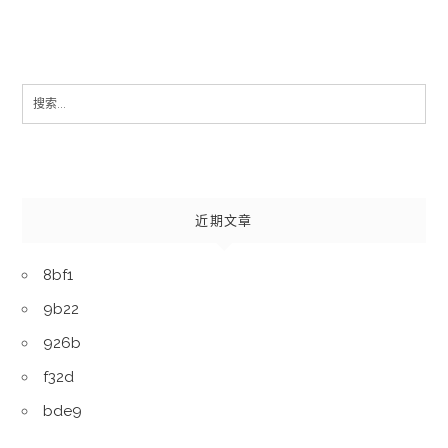
Search
for:
近期文章
8bf1
9b22
926b
f32d
bde9