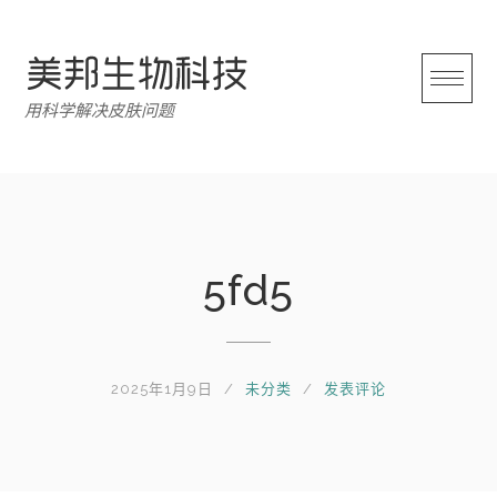
跳
转
至
内
用科学解决皮肤问题
容
5fd5
2025年1月9日
未分类
发表评论