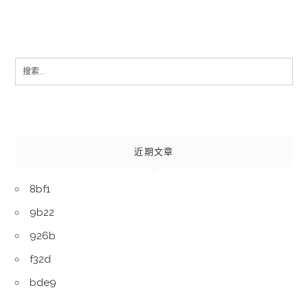
Search
for:
近期文章
8bf1
9b22
926b
f32d
bde9