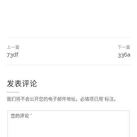
文
上一篇
下一篇
章
73df
336a
导
航
发表评论
我们将不会公开您的电子邮件地址。必填项已用*标注。