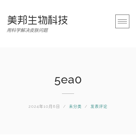
跳
转
至
内
用科学解决皮肤问题
容
5ea0
2024年10月8日
未分类
发表评论