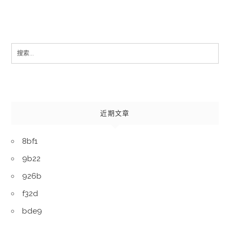
Search
for:
近期文章
8bf1
9b22
926b
f32d
bde9