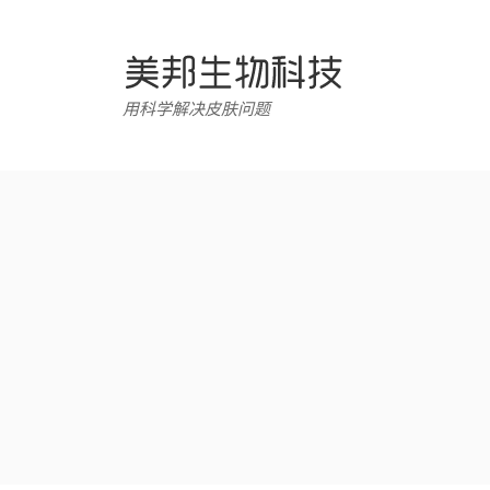
跳
转
至
内
用科学解决皮肤问题
容