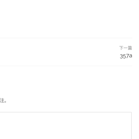
下一篇
357a
注。