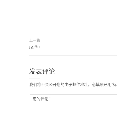
文
上一篇
章
556c
导
航
发表评论
我们将不会公开您的电子邮件地址。必填项已用*标