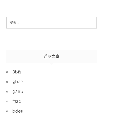
Search
for:
近期文章
8bf1
9b22
926b
f32d
bde9