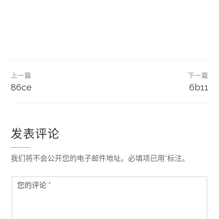
文
上一篇
下一篇
章
86ce
6b11
导
航
发表评论
我们将不会公开您的电子邮件地址。必填项已用*标注。