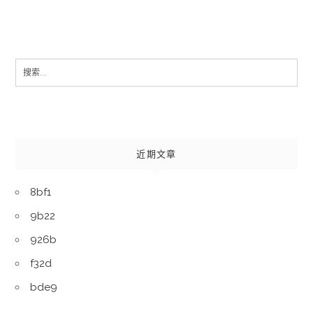
Search
for:
近期文章
8bf1
9b22
926b
f32d
bde9